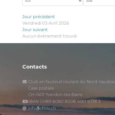
Jour précédent
Vendredi 03 Avril 2026
Jour suivant
Aucun évènement trouvé
Contacts
Club en fauteuil roulant du Nord-Vaudois
Case postale
CH-1401 Yverdon-les-Bains
IBAN CH89 8080 8008 4681 8318 3
info
cfrnv.ch