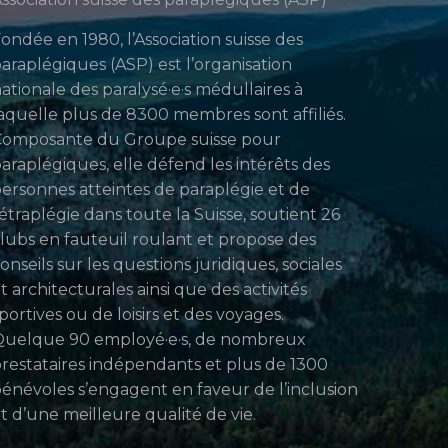
ondée en 1980, l’Association suisse des
araplégiques (ASP) est l’organisation
ationale des paralysé·e·s médullaires à
aquelle plus de 8300 membres sont affiliés.
Composante du Groupe suisse pour
araplégiques, elle défend les intérêts des
ersonnes atteintes de paraplégie et de
étraplégie dans toute la Suisse, soutient 26
lubs en fauteuil roulant et propose des
onseils sur les questions juridiques, sociales
t architecturales ainsi que des activités
portives ou de loisirs et des voyages.
uelque 90 employé·e·s, de nombreux
restataires indépendants et plus de 1300
énévoles s’engagent en faveur de l’inclusion
t d’une meilleure qualité de vie.