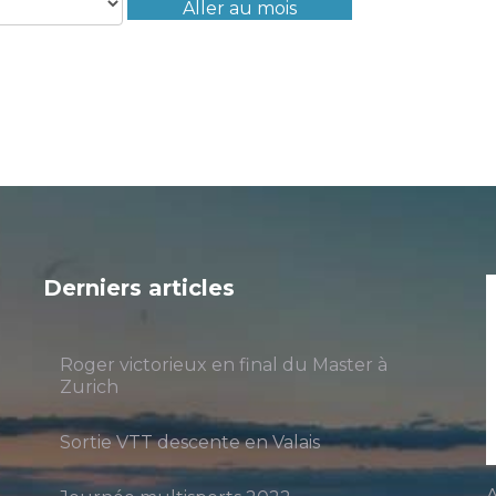
Aller au mois
Derniers articles
Roger victorieux en final du Master à
Zurich
Sortie VTT descente en Valais
A