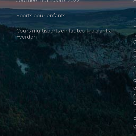
Journée multisports 2022
F
Sports pour enfants
p
n
Cours multisports en fauteuil roulant à
l
Yverdon
p
p
t
c
c
e
s
Q
p
b
e