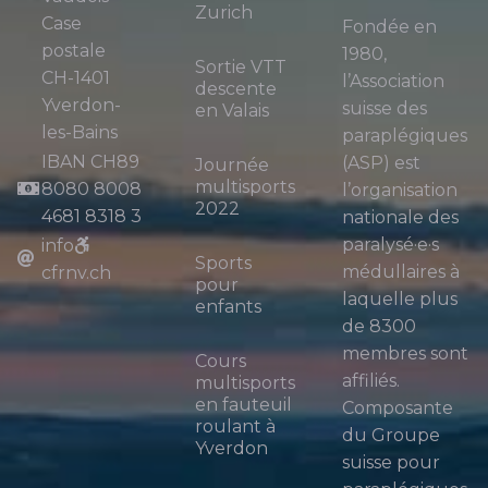
Zurich
Case
Fondée en
postale
1980,
Sortie VTT
CH-1401
l’Association
descente
Yverdon-
suisse des
en Valais
les-Bains
paraplégiques
IBAN CH89
(ASP) est
Journée
multisports
8080 8008
l’organisation
2022
4681 8318 3
nationale des
paralysé·e·s
info
Sports
médullaires à
cfrnv.ch
pour
laquelle plus
enfants
de 8300
membres sont
Cours
affiliés.
multisports
en fauteuil
Composante
roulant à
du Groupe
Yverdon
suisse pour