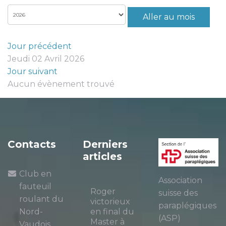
Aller au mois
Jour précédent
Jeudi 02 Avril 2026
Jour suivant
Aucun évènement trouvé
Contacts
Derniers
articles
Club en
Association
fauteuil
Roger
suisse des
roulant du
victorieux
paraplégiques
Nord-
en final du
(ASP)
Master à
Vaudois