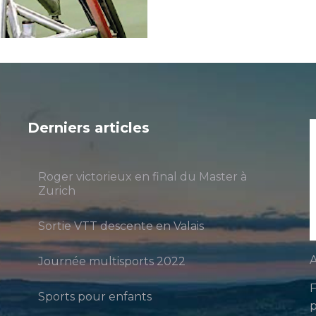
Derniers articles
Roger victorieux en final du Master à
Zurich
Sortie VTT descente en Valais
A
Journée multisports 2022
F
Sports pour enfants
p