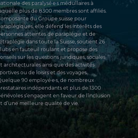
ationale des paralysé·e·s médullaires à
aquelle plus de 8300 membres sont affiliés.
Composante du Groupe suisse pour
araplégiques, elle défend les intérêts des
ersonnes atteintes de paraplégie et de
étraplégie dans toute la Suisse, soutient 26
lubs en fauteuil roulant et propose des
onseils sur les questions juridiques, sociales
t architecturales ainsi que des activités
portives ou de loisirs et des voyages.
uelque 90 employé·e·s, de nombreux
restataires indépendants et plus de 1300
énévoles s’engagent en faveur de l’inclusion
t d’une meilleure qualité de vie.