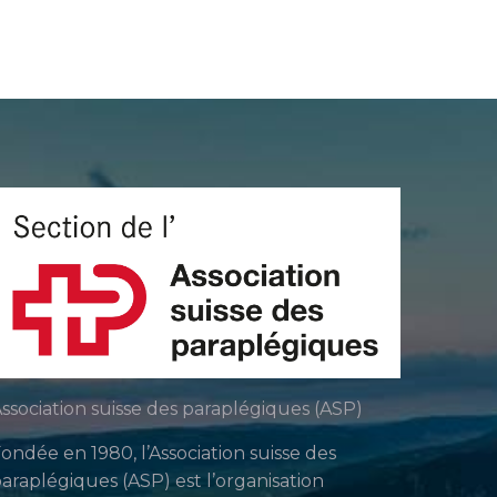
ssociation suisse des paraplégiques (ASP)
ondée en 1980, l’Association suisse des
araplégiques (ASP) est l’organisation