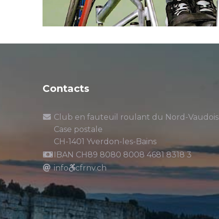
Contacts
Club en fauteuil roulant du Nord-Vaudois
Case postale
CH-1401 Yverdon-les-Bains
IBAN CH89 8080 8008 4681 8318 3
info
cfrnv.ch