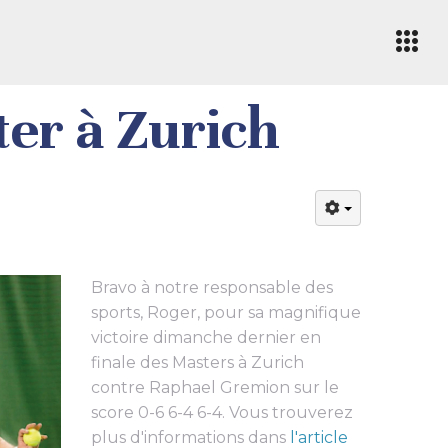
ter à Zurich
Bravo à notre responsable des
sports, Roger, pour sa magnifique
victoire dimanche dernier en
finale des Masters à Zurich
contre Raphael Gremion sur le
score 0-6 6-4 6-4. Vous trouverez
plus d'informations dans
l'article