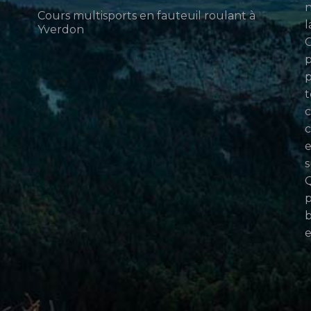
n
Cours multisports en fauteuil roulant à
l
Yverdon
p
p
t
c
c
e
s
Q
p
b
e