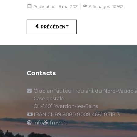
Publication : 8 mai 2021
Affichages : 10992
PRÉCÉDENT
Contacts
Club en fauteuil roulant du Nord-Vaudois
Case postale
CH-1401 Yverdon-les-Bains
IBAN CH89 8080 8008 4681 8318 3
info
cfrnv.ch