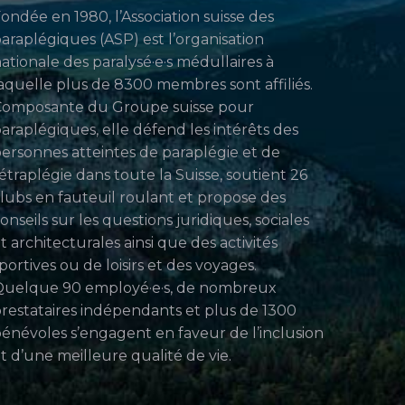
ondée en 1980, l’Association suisse des
araplégiques (ASP) est l’organisation
ationale des paralysé·e·s médullaires à
aquelle plus de 8300 membres sont affiliés.
Composante du Groupe suisse pour
araplégiques, elle défend les intérêts des
ersonnes atteintes de paraplégie et de
étraplégie dans toute la Suisse, soutient 26
lubs en fauteuil roulant et propose des
onseils sur les questions juridiques, sociales
t architecturales ainsi que des activités
portives ou de loisirs et des voyages.
uelque 90 employé·e·s, de nombreux
restataires indépendants et plus de 1300
énévoles s’engagent en faveur de l’inclusion
t d’une meilleure qualité de vie.