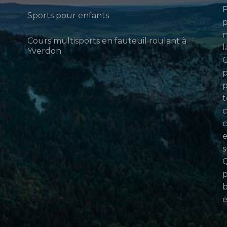
F
Sports pour enfants
p
n
Cours multisports en fauteuil roulant à
l
Yverdon
p
p
t
c
c
e
s
Q
p
b
e