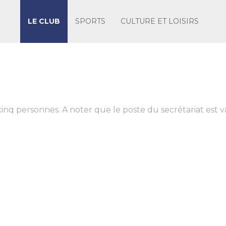
LE CLUB
SPORTS
CULTURE ET LOISIRS
inq personnes. A noter que le poste du secrétariat est 