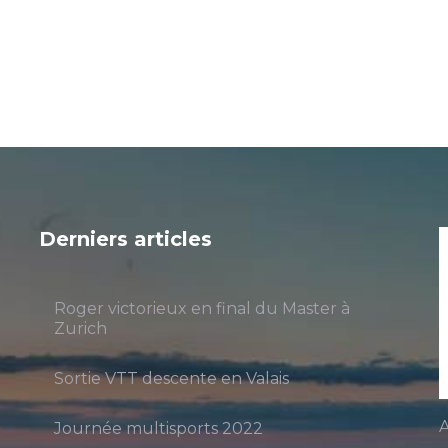
Derniers articles
Roger victorieux en final du Master à
Zurich
Sortie VTT descente en Valais
A
Journée multisports 2022