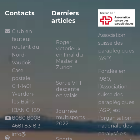
Contacts
Derniers
articles
Club en
Association
fauteuil
Roger
suisse des
roulant du
victorieux
paraplégiques
Nord-
en final du
(ASP)
Master à
Vaudois
Zurich
Case
Fondée en
postale
1980,
Sortie VTT
CH-1401
l’Association
descente
Yverdon-
suisse des
en Valais
les-Bains
paraplégiques
IBAN CH89
(ASP) est
Journée
multisports
8080 8008
l’organisation
2022
4681 8318 3
nationale des
paralysé·e·s
info
Sports