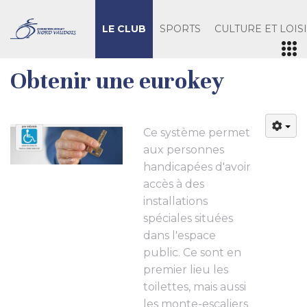
LE CLUB
SPORTS
CULTURE ET LOIS
Obtenir une eurokey
Ce système permet
aux personnes
handicapées d'avoir
accès à des
installations
spéciales situées
dans l'espace
public. Ce sont en
premier lieu les
toilettes, mais aussi
les monte-escaliers