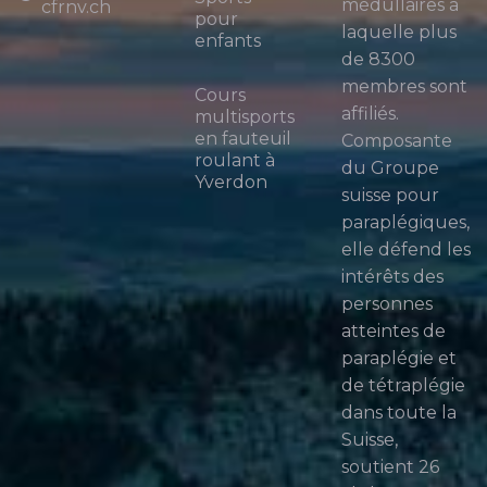
médullaires à
cfrnv.ch
pour
laquelle plus
enfants
de 8300
membres sont
Cours
affiliés.
multisports
en fauteuil
Composante
roulant à
du Groupe
Yverdon
suisse pour
paraplégiques,
elle défend les
intérêts des
personnes
atteintes de
paraplégie et
de tétraplégie
dans toute la
Suisse,
soutient 26