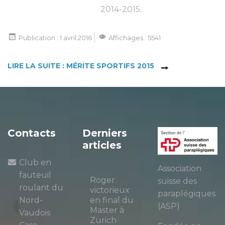
2014-2015.
Publication : 1 avril 2016
Affichages : 5541
LIRE LA SUITE : MÉRITE SPORTIFS 2015
Contacts
Derniers
articles
Club en
Association
fauteuil
Roger
suisse des
roulant du
victorieux
paraplégiques
Nord-
en final du
(ASP)
Master à
Vaudois
Zurich