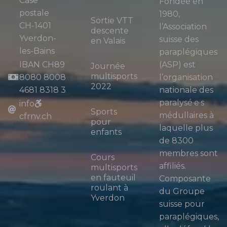
Case
Fondée en
postale
1980,
Sortie VTT
CH-1401
l’Association
descente
Yverdon-
suisse des
en Valais
les-Bains
paraplégiques
IBAN CH89
(ASP) est
Journée
multisports
8080 8008
l’organisation
2022
4681 8318 3
nationale des
paralysé·e·s
info
Sports
médullaires à
cfrnv.ch
pour
laquelle plus
enfants
de 8300
membres sont
Cours
affiliés.
multisports
en fauteuil
Composante
roulant à
du Groupe
Yverdon
suisse pour
paraplégiques,