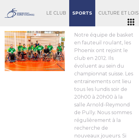
LE CLUB
SPORTS
CULTURE ET LOIS
Notre équipe de basket
en fauteuil roulant, les
Phoenix ont rejoint le
club en 2012. Ils
évoluent au sein du
championnat suisse. Les
entrainements ont lieu
tous les lundis soir de
20h00 à 20h00 à la
salle Arnold-Reymond
de Pully. Nous sommes
régulièrement à la
recherche de
nouveaux joueurs. Si