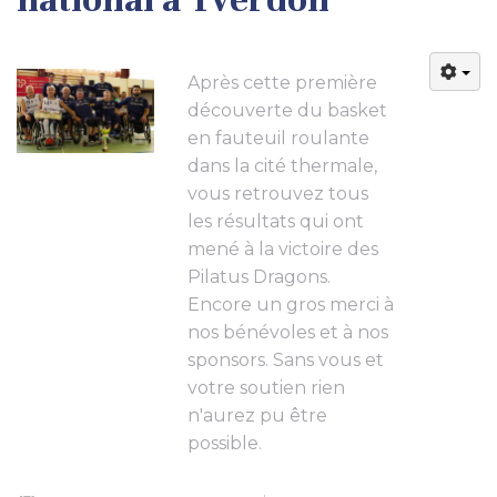
Après cette première
découverte du basket
en fauteuil roulante
dans la cité thermale,
vous retrouvez tous
les résultats qui ont
mené à la victoire des
Pilatus Dragons.
Encore un gros merci à
nos bénévoles et à nos
sponsors. Sans vous et
votre soutien rien
n'aurez pu être
possible.