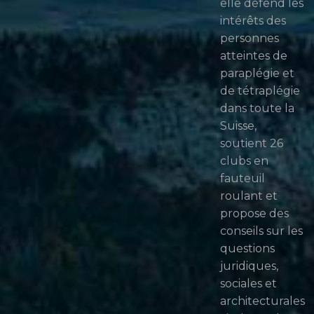
elle défend les
intérêts des
personnes
atteintes de
paraplégie et
de tétraplégie
dans toute la
Suisse,
soutient 26
clubs en
fauteuil
roulant et
propose des
conseils sur les
questions
juridiques,
sociales et
architecturales