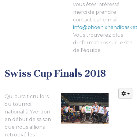
vous êtes intéressé
merci de prendre
contact par e-mail:
info@phoenixhandibasket
Vous trouverez plus
d'informations sur le site
de l'équipe.
Swiss Cup Finals 2018
Qui aurait cru lors
du tournoi
national à Yverdon
en début de saison
que nous allions
retrouvé les