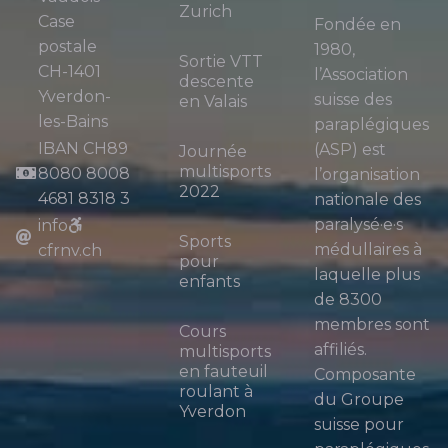
Zurich
Case
Fondée en
postale
1980,
Sortie VTT
CH-1401
l’Association
descente
Yverdon-
suisse des
en Valais
les-Bains
paraplégiques
IBAN CH89
(ASP) est
Journée
multisports
8080 8008
l’organisation
2022
4681 8318 3
nationale des
paralysé·e·s
info
Sports
médullaires à
cfrnv.ch
pour
laquelle plus
enfants
de 8300
membres sont
Cours
affiliés.
multisports
en fauteuil
Composante
roulant à
du Groupe
Yverdon
suisse pour