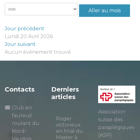
Aller au mois
Jour précédent
Lundi 20 Avril 2026
Jour suivant
Aucun évènement trouvé
Contacts
Derniers
articles
Club en
Association
fauteuil
Roger
suisse des
roulant du
victorieux
paraplégiques
Nord-
en final du
(ASP)
Master à
Vaudois