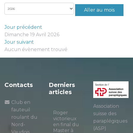
Aller au mois
Jour précédent
Dimanche 19 Avril 2026
Jour suivant
Aucun évènement trouvé
Contacts
Derniers
articles
Club en
Association
fauteuil
Roger
suisse des
roulant du
victorieux
paraplégiques
Nord-
en final du
(ASP)
Master à
Vaudois