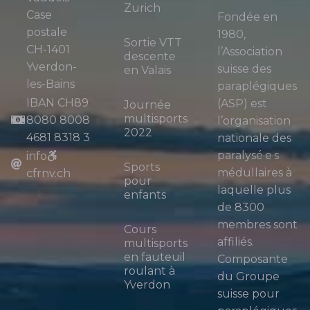
Zurich
Case
Fondée en
postale
1980,
Sortie VTT
CH-1401
l’Association
descente
Yverdon-
suisse des
en Valais
les-Bains
paraplégiques
IBAN CH89
(ASP) est
Journée
multisports
8080 8008
l’organisation
2022
4681 8318 3
nationale des
paralysé·e·s
info
Sports
médullaires à
cfrnv.ch
pour
laquelle plus
enfants
de 8300
membres sont
Cours
affiliés.
multisports
en fauteuil
Composante
roulant à
du Groupe
Yverdon
suisse pour