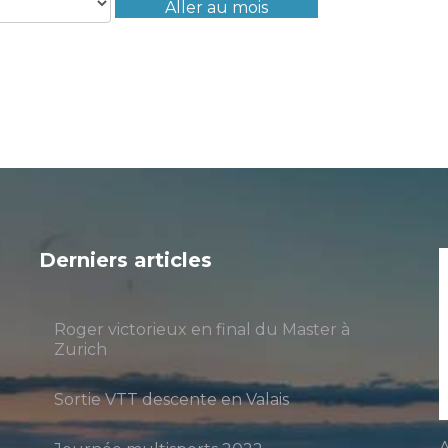
Aller au mois
Derniers articles
Roger victorieux en final du Master à
Zurich
Sortie VTT descente en Valais
A