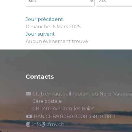
Jour précédent
Dimanche 16 Mars 2025
Jour suivant
Aucun évènement trouvé
Contacts
Club en fauteuil roulant du Nord-Vaudois
Case postale
CH-1401 Yverdon-les-Bains
IBAN CH89 8080 8008 4681 8318 3
info
cfrnv.ch