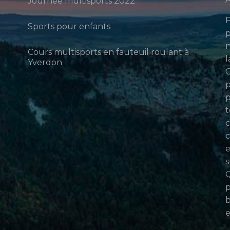
Journée multisports 2022
F
Sports pour enfants
p
n
Cours multisports en fauteuil roulant à
l
Yverdon
p
p
t
c
c
e
s
Q
p
b
e