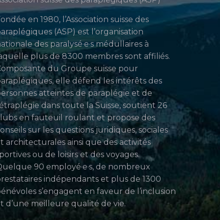
ondée en 1980, l’Association suisse des
araplégiques (ASP) est l’organisation
ationale des paralysé·e·s médullaires à
aquelle plus de 8300 membres sont affiliés.
Composante du Groupe suisse pour
araplégiques, elle défend les intérêts des
ersonnes atteintes de paraplégie et de
étraplégie dans toute la Suisse, soutient 26
lubs en fauteuil roulant et propose des
onseils sur les questions juridiques, sociales
t architecturales ainsi que des activités
portives ou de loisirs et des voyages.
uelque 90 employé·e·s, de nombreux
restataires indépendants et plus de 1300
énévoles s’engagent en faveur de l’inclusion
t d’une meilleure qualité de vie.