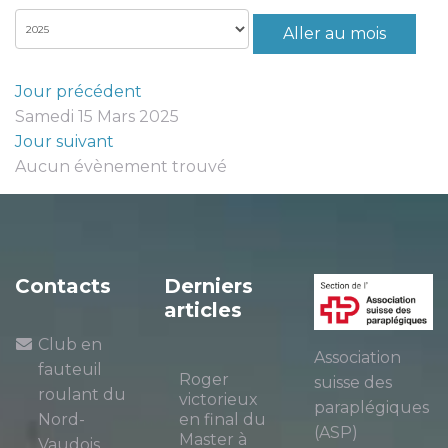
Aller au mois
Jour précédent
Samedi 15 Mars 2025
Jour suivant
Aucun évènement trouvé
Contacts
Derniers
articles
Club en
Association
fauteuil
Roger
suisse des
roulant du
victorieux
paraplégiques
Nord-
en final du
(ASP)
Master à
Vaudois