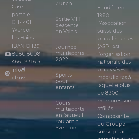
Zurich
Case
Fondée en
postale
1980,
Sortie VTT
CH-1401
l’Association
descente
Yverdon-
suisse des
en Valais
les-Bains
paraplégiques
IBAN CH89
(ASP) est
Journée
multisports
8080 8008
l’organisation
2022
4681 8318 3
nationale des
paralysé·e·s
info
Sports
médullaires à
cfrnv.ch
pour
laquelle plus
enfants
de 8300
membres sont
Cours
affiliés.
multisports
en fauteuil
Composante
roulant à
du Groupe
Yverdon
suisse pour