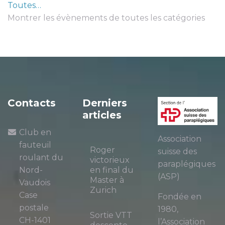
Toutes…
Montrer les évènements de toutes les catégories
Contacts
Derniers
articles
Club en
Association
fauteuil
Roger
suisse des
roulant du
victorieux
paraplégiques
Nord-
en final du
(ASP)
Master à
Vaudois
Zurich
Case
Fondée en
postale
1980,
Sortie VTT
CH-1401
l’Association