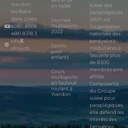
descente
Yverdon-
suisse des
en Valais
les-Bains
paraplégiques
IBAN CH89
(ASP) est
Journée
multisports
8080 8008
l’organisation
2022
4681 8318 3
nationale des
paralysé·e·s
info
Sports
médullaires à
cfrnv.ch
pour
laquelle plus
enfants
de 8300
membres sont
Cours
affiliés.
multisports
en fauteuil
Composante
roulant à
du Groupe
Yverdon
suisse pour
paraplégiques,
elle défend les
intérêts des
personnes