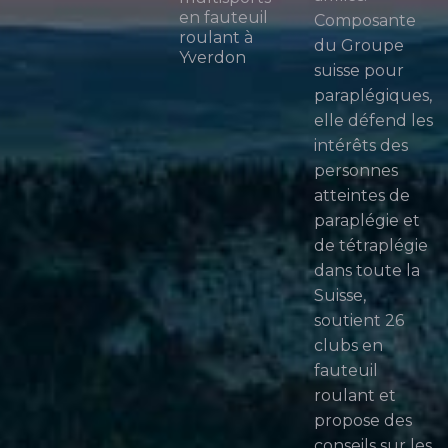
en fauteuil
Composante
roulant à
du Groupe
Yverdon
suisse pour
paraplégiques,
elle défend les
intérêts des
personnes
atteintes de
paraplégie et
de tétraplégie
dans toute la
Suisse,
soutient 26
clubs en
fauteuil
roulant et
propose des
conseils sur les