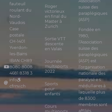
Association
fauteuil
Roger
suisse des
roulant du
victorieux
paraplégiques
Nord-
en final du
(ASP)
Master à
Vaudois
Zurich
Case
Fondée en
postale
1980,
Sortie VTT
CH-1401
l’Association
descente
Yverdon-
suisse des
en Valais
les-Bains
paraplégiques
IBAN CH89
(ASP) est
Journée
multisports
8080 8008
l’organisation
2022
4681 8318 3
nationale des
paralysé·e·s
info
Sports
médullaires à
cfrnv.ch
pour
laquelle plus
enfants
de 8300
membres sont
Cours
affiliés.
multisports