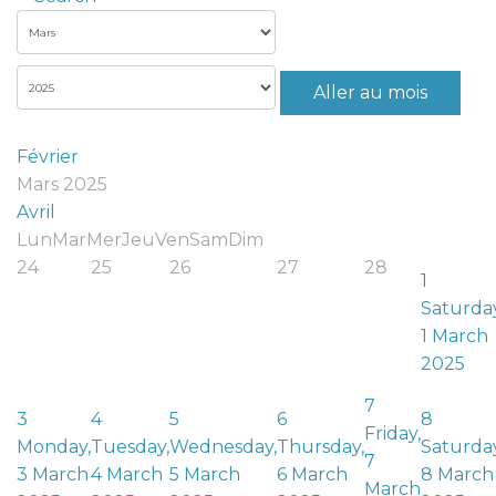
Aller au mois
Février
Mars 2025
Avril
Lun
Mar
Mer
Jeu
Ven
Sam
Dim
24
25
26
27
28
1
Saturday
1 March
2025
7
3
4
5
6
8
Friday,
Monday,
Tuesday,
Wednesday,
Thursday,
Saturday
7
3 March
4 March
5 March
6 March
8 March
March