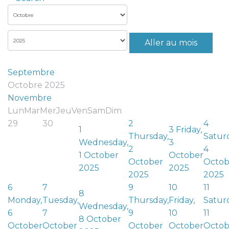
Aller au mois
Septembre
Octobre 2025
Novembre
Lun
Mar
Mer
Jeu
Ven
Sam
Dim
29
30
2
4
1
3
Friday,
Thursday,
Satur
Wednesday,
3
2
4
1 October
October
October
Octob
2025
2025
2025
2025
6
7
9
10
11
8
Monday,
Tuesday,
Thursday,
Friday,
Satur
Wednesday,
6
7
9
10
11
8 October
October
October
October
October
Octob