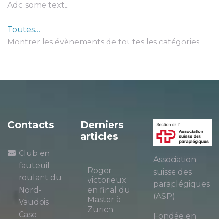
Add some text...
Toutes…
Montrer les évènements de toutes les catégories
Contacts
Derniers
articles
Club en
Association
fauteuil
Roger
suisse des
roulant du
victorieux
paraplégiques
Nord-
en final du
(ASP)
Master à
Vaudois
Zurich
Case
Fondée en