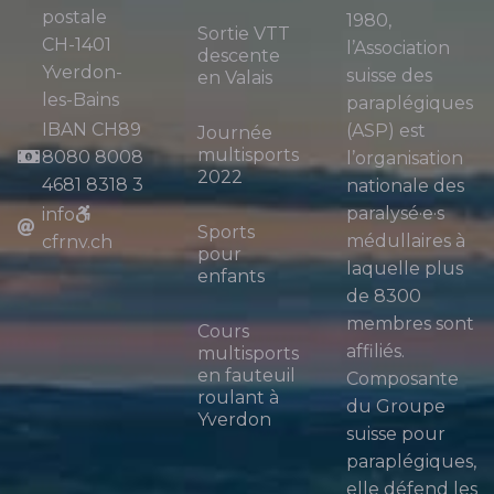
postale
1980,
Sortie VTT
CH-1401
l’Association
descente
Yverdon-
suisse des
en Valais
les-Bains
paraplégiques
IBAN CH89
(ASP) est
Journée
multisports
8080 8008
l’organisation
2022
4681 8318 3
nationale des
paralysé·e·s
info
Sports
médullaires à
cfrnv.ch
pour
laquelle plus
enfants
de 8300
membres sont
Cours
affiliés.
multisports
en fauteuil
Composante
roulant à
du Groupe
Yverdon
suisse pour
paraplégiques,
elle défend les