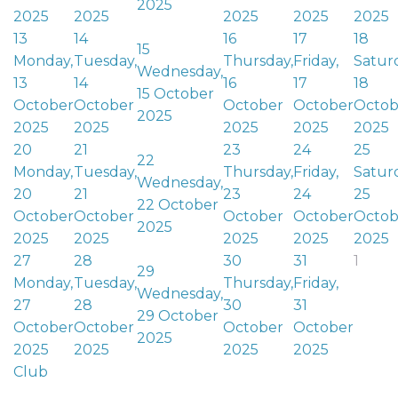
2025
2025
2025
2025
2025
2025
13
14
16
17
18
15
Monday,
Tuesday,
Thursday,
Friday,
Satur
Wednesday,
13
14
16
17
18
15 October
October
October
October
October
Octob
2025
2025
2025
2025
2025
2025
20
21
23
24
25
22
Monday,
Tuesday,
Thursday,
Friday,
Satur
Wednesday,
20
21
23
24
25
22 October
October
October
October
October
Octob
2025
2025
2025
2025
2025
2025
27
28
30
31
1
29
Monday,
Tuesday,
Thursday,
Friday,
Wednesday,
27
28
30
31
29 October
October
October
October
October
2025
2025
2025
2025
2025
Club