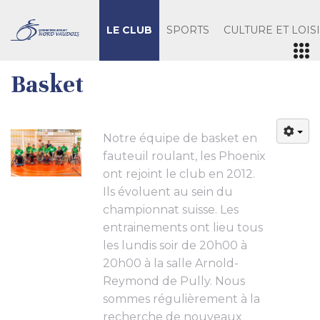
LE CLUB
SPORTS
CULTURE ET LOIS
Basket
Notre équipe de basket en
fauteuil roulant, les Phoenix
ont rejoint le club en 2012.
Ils évoluent au sein du
championnat suisse. Les
entrainements ont lieu tous
les lundis soir de 20h00 à
20h00 à la salle Arnold-
Reymond de Pully. Nous
sommes régulièrement à la
recherche de nouveaux