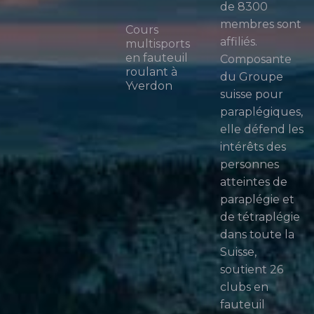
de 8300
membres sont
Cours
affiliés.
multisports
en fauteuil
Composante
roulant à
du Groupe
Yverdon
suisse pour
paraplégiques,
elle défend les
intérêts des
personnes
atteintes de
paraplégie et
de tétraplégie
dans toute la
Suisse,
soutient 26
clubs en
fauteuil