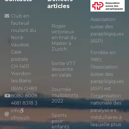
articles
Club en
Association
fauteuil
Roger
suisse des
roulant du
victorieux
paraplégiques
Nord-
en final du
(ASP)
Master à
Vaudois
Zurich
Case
Fondée en
postale
1980,
Sortie VTT
CH-1401
l’Association
descente
Yverdon-
suisse des
en Valais
les-Bains
paraplégiques
IBAN CH89
(ASP) est
Journée
multisports
8080 8008
l’organisation
2022
4681 8318 3
nationale des
paralysé·e·s
info
Sports
médullaires à
cfrnv.ch
pour
laquelle plus
enfants