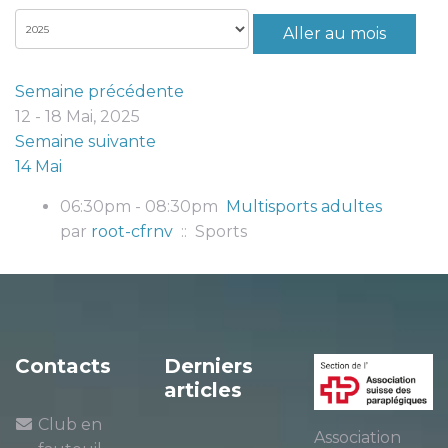
Aller au mois
Semaine précédente
12 - 18 Mai, 2025
Semaine suivante
14 Mai
06:30pm - 08:30pm
Multisports adultes
par
root-cfrnv
:: Sports
Contacts
Derniers
articles
Club en
Association