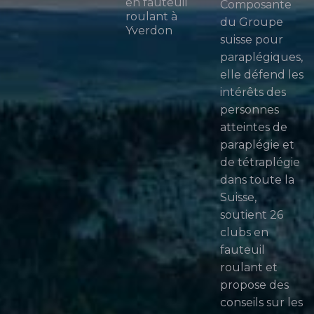
en fauteuil
Composante
roulant à
du Groupe
Yverdon
suisse pour
paraplégiques,
elle défend les
intérêts des
personnes
atteintes de
paraplégie et
de tétraplégie
dans toute la
Suisse,
soutient 26
clubs en
fauteuil
roulant et
propose des
conseils sur les