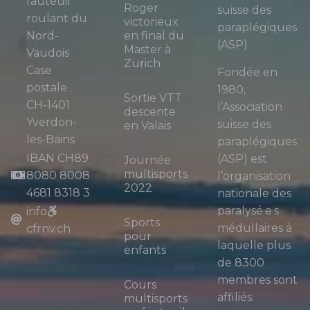
fauteuil
Roger
suisse des
roulant du
victorieux
paraplégiques
Nord-
en final du
(ASP)
Master à
Vaudois
Zurich
Case
Fondée en
postale
1980,
Sortie VTT
CH-1401
l’Association
descente
Yverdon-
suisse des
en Valais
les-Bains
paraplégiques
IBAN CH89
(ASP) est
Journée
multisports
8080 8008
l’organisation
2022
4681 8318 3
nationale des
paralysé·e·s
info
Sports
médullaires à
cfrnv.ch
pour
laquelle plus
enfants
de 8300
membres sont
Cours
affiliés.
multisports