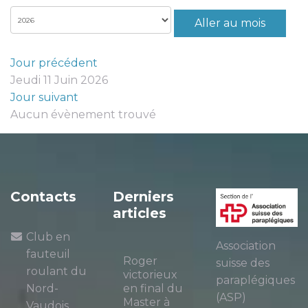
Aller au mois
Jour précédent
Jeudi 11 Juin 2026
Jour suivant
Aucun évènement trouvé
Contacts
Derniers
articles
Club en
Association
fauteuil
Roger
suisse des
roulant du
victorieux
paraplégiques
Nord-
en final du
(ASP)
Master à
Vaudois