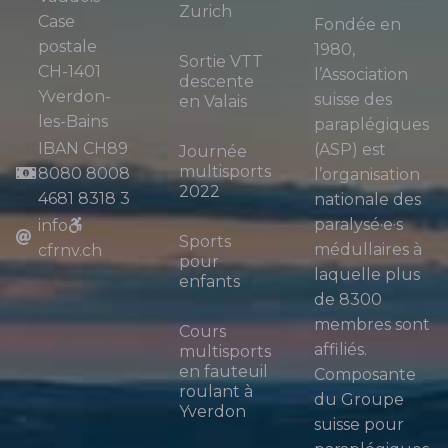
Zurich
Case
Fondée en
postale
1980,
Sortie VTT
CH-1401
l’Association
descente
Yverdon-
suisse des
en Valais
les-Bains
paraplégiques
IBAN CH89
(ASP) est
Journée
multisports
8080 8008
l’organisation
2022
4681 8318 3
nationale des
paralysé·e·s
info
Sports
médullaires à
cfrnv.ch
pour
laquelle plus
enfants
de 8300
membres sont
Cours
affiliés.
multisports
en fauteuil
Composante
roulant à
du Groupe
Yverdon
suisse pour