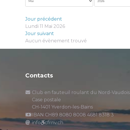
Jour précédent
Lundi 11 Mai 2026
Jour suivant
Aucun évènement trouvé
Contacts
Club en fauteuil roulant du Nord-Vaudois
Case postale
CH-1401 Yverdon-les-Bains
IBAN CH89 8080 8008 4681 8318 3
info
cfrnv.ch