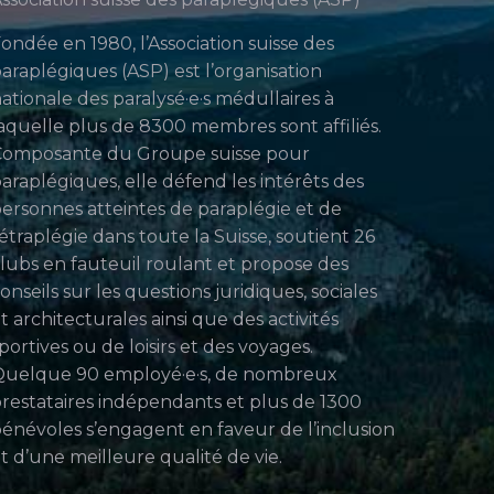
ondée en 1980, l’Association suisse des
araplégiques (ASP) est l’organisation
ationale des paralysé·e·s médullaires à
aquelle plus de 8300 membres sont affiliés.
Composante du Groupe suisse pour
araplégiques, elle défend les intérêts des
ersonnes atteintes de paraplégie et de
étraplégie dans toute la Suisse, soutient 26
lubs en fauteuil roulant et propose des
onseils sur les questions juridiques, sociales
t architecturales ainsi que des activités
portives ou de loisirs et des voyages.
uelque 90 employé·e·s, de nombreux
restataires indépendants et plus de 1300
énévoles s’engagent en faveur de l’inclusion
t d’une meilleure qualité de vie.