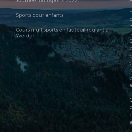
Journée multisports 2022
F
Sports pour enfants
p
n
Cours multisports en fauteuil roulant à
l
Yverdon
p
p
t
c
c
e
s
Q
p
b
e