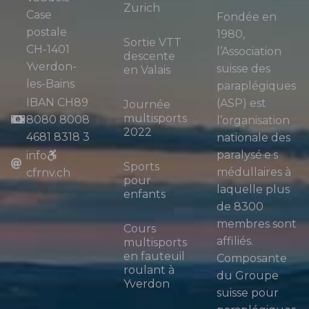
Zurich
Case
Fondée en
postale
1980,
Sortie VTT
CH-1401
l’Association
descente
Yverdon-
suisse des
en Valais
les-Bains
paraplégiques
IBAN CH89
(ASP) est
Journée
multisports
8080 8008
l’organisation
2022
4681 8318 3
nationale des
paralysé·e·s
info
Sports
médullaires à
cfrnv.ch
pour
laquelle plus
enfants
de 8300
membres sont
Cours
affiliés.
multisports
en fauteuil
Composante
roulant à
du Groupe
Yverdon
suisse pour