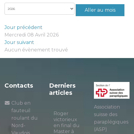
Aller au mois
Jour précédent
Mercredi 08 Avril 2026
Jour suivant
Aucun évènement trouvé
Contacts
Derniers
articles
Club en
Association
fauteuil
Roger
suisse des
roulant du
victorieux
paraplégiques
Nord-
en final du
(ASP)
Master à
Vaudois