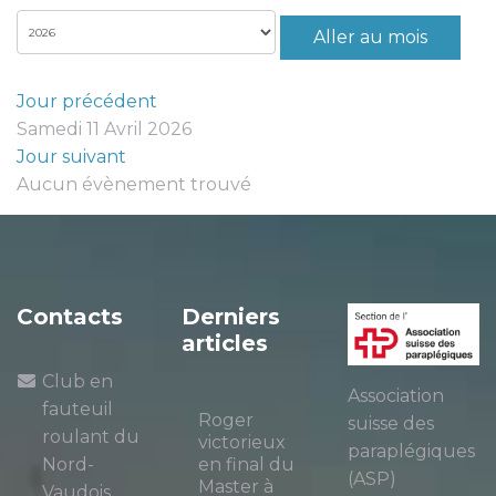
Aller au mois
Jour précédent
Samedi 11 Avril 2026
Jour suivant
Aucun évènement trouvé
Contacts
Derniers
articles
Club en
Association
fauteuil
Roger
suisse des
roulant du
victorieux
paraplégiques
Nord-
en final du
(ASP)
Master à
Vaudois