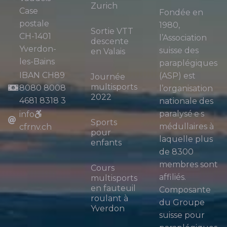
Zurich
Case
Fondée en
postale
1980,
Sortie VTT
CH-1401
l’Association
descente
Yverdon-
suisse des
en Valais
les-Bains
paraplégiques
IBAN CH89
(ASP) est
Journée
multisports
8080 8008
l’organisation
2022
4681 8318 3
nationale des
paralysé·e·s
info
Sports
médullaires à
cfrnv.ch
pour
laquelle plus
enfants
de 8300
membres sont
Cours
affiliés.
multisports
en fauteuil
Composante
roulant à
du Groupe
Yverdon
suisse pour