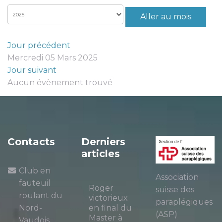
Aller au mois
Jour précédent
Mercredi 05 Mars 2025
Jour suivant
Aucun évènement trouvé
Contacts
Derniers
articles
Club en
Association
fauteuil
Roger
suisse des
roulant du
victorieux
paraplégiques
Nord-
en final du
(ASP)
Master à
Vaudois