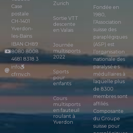
Zurich
Case
Fondée en
postale
1980,
Sortie VTT
CH-1401
l’Association
descente
Yverdon-
suisse des
en Valais
les-Bains
paraplégiques
IBAN CH89
(ASP) est
Journée
multisports
8080 8008
l’organisation
2022
4681 8318 3
nationale des
paralysé·e·s
info
Sports
médullaires à
cfrnv.ch
pour
laquelle plus
enfants
de 8300
membres sont
Cours
affiliés.
multisports
en fauteuil
Composante
roulant à
du Groupe
Yverdon
suisse pour