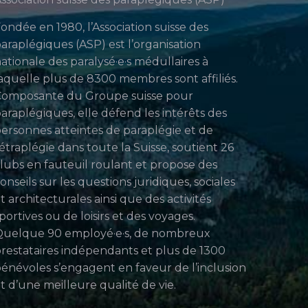
ondée en 1980, l’Association suisse des
araplégiques (ASP) est l’organisation
ationale des paralysé·e·s médullaires à
aquelle plus de 8300 membres sont affiliés.
Composante du Groupe suisse pour
araplégiques, elle défend les intérêts des
ersonnes atteintes de paraplégie et de
étraplégie dans toute la Suisse, soutient 26
lubs en fauteuil roulant et propose des
onseils sur les questions juridiques, sociales
t architecturales ainsi que des activités
portives ou de loisirs et des voyages.
uelque 90 employé·e·s, de nombreux
restataires indépendants et plus de 1300
énévoles s’engagent en faveur de l’inclusion
t d’une meilleure qualité de vie.