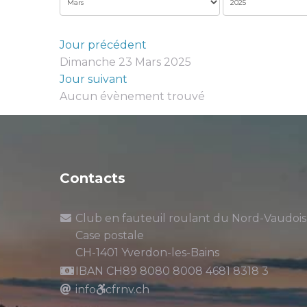
Jour précédent
Dimanche 23 Mars 2025
Jour suivant
Aucun évènement trouvé
Contacts
Club en fauteuil roulant du Nord-Vaudois
Case postale
CH-1401 Yverdon-les-Bains
IBAN CH89 8080 8008 4681 8318 3
info
cfrnv.ch