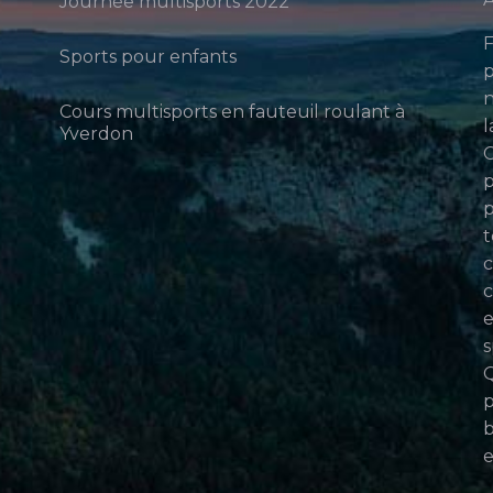
Journée multisports 2022
F
Sports pour enfants
p
n
Cours multisports en fauteuil roulant à
l
Yverdon
p
p
t
c
c
e
s
Q
p
b
e