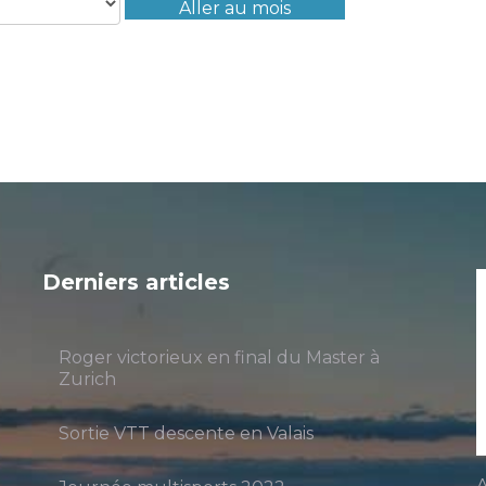
Aller au mois
Derniers articles
Roger victorieux en final du Master à
Zurich
Sortie VTT descente en Valais
A