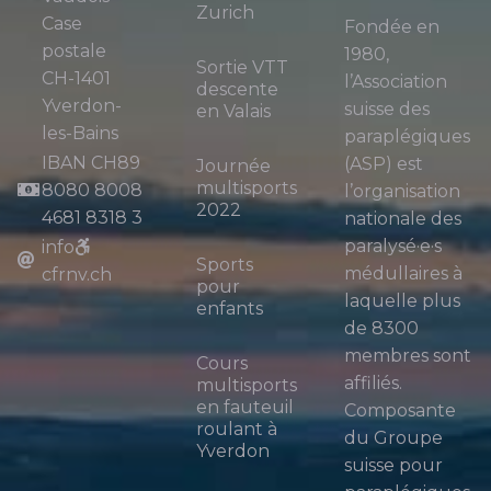
Zurich
Case
Fondée en
postale
1980,
Sortie VTT
CH-1401
l’Association
descente
Yverdon-
suisse des
en Valais
les-Bains
paraplégiques
IBAN CH89
(ASP) est
Journée
multisports
8080 8008
l’organisation
2022
4681 8318 3
nationale des
paralysé·e·s
info
Sports
médullaires à
cfrnv.ch
pour
laquelle plus
enfants
de 8300
membres sont
Cours
affiliés.
multisports
en fauteuil
Composante
roulant à
du Groupe
Yverdon
suisse pour