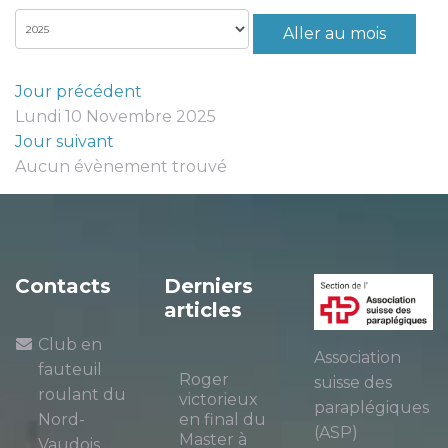
Aller au mois
Jour précédent
Lundi 10 Novembre 2025
Jour suivant
Aucun évènement trouvé
Contacts
Derniers
articles
Club en
Association
fauteuil
Roger
suisse des
roulant du
victorieux
paraplégiques
Nord-
en final du
(ASP)
Master à
Vaudois