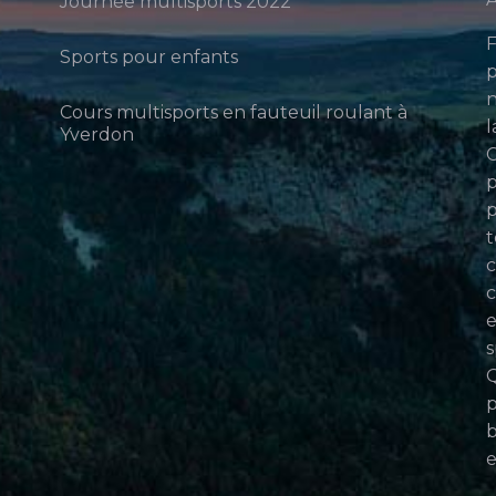
Journée multisports 2022
F
Sports pour enfants
p
n
Cours multisports en fauteuil roulant à
l
Yverdon
p
p
t
c
c
e
s
Q
p
b
e