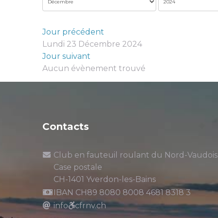
Jour précédent
Lundi 23 Décembre 2024
Jour suivant
Aucun évènement trouvé
Contacts
Club en fauteuil roulant du Nord-Vaudois
Case postale
CH-1401 Yverdon-les-Bains
IBAN CH89 8080 8008 4681 8318 3
info
cfrnv.ch