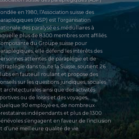
ondée en 1980, l’Association suisse des
araplégiques (ASP) est l’organisation
ationale des paralysé·e·s médullaires à
aquelle plus de 8300 membres sont affiliés.
Composante du Groupe suisse pour
araplégiques, elle défend les intérêts des
ersonnes atteintes de paraplégie et de
étraplégie dans toute la Suisse, soutient 26
lubs en fauteuil roulant et propose des
onseils sur les questions juridiques, sociales
t architecturales ainsi que des activités
portives ou de loisirs et des voyages.
uelque 90 employé·e·s, de nombreux
restataires indépendants et plus de 1300
énévoles s’engagent en faveur de l’inclusion
t d’une meilleure qualité de vie.