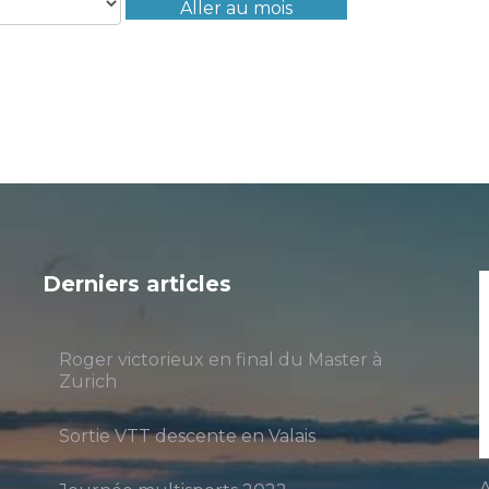
Aller au mois
Derniers articles
Roger victorieux en final du Master à
Zurich
Sortie VTT descente en Valais
A