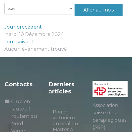
Aller au mois
Jour précédent
Mardi 10 Décembre 2024
Jour suivant
Aucun évènement trouvé
Contacts
Derniers
articles
Club en
Association
fauteuil
Roger
suisse des
roulant du
victorieux
paraplégiques
Nord-
en final du
(ASP)
Master à
Vaudois