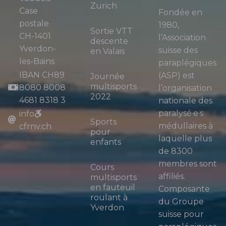
Zurich
Case
Fondée en
postale
1980,
Sortie VTT
CH-1401
l’Association
descente
Yverdon-
suisse des
en Valais
les-Bains
paraplégiques
IBAN CH89
(ASP) est
Journée
multisports
8080 8008
l’organisation
2022
4681 8318 3
nationale des
paralysé·e·s
info
Sports
médullaires à
cfrnv.ch
pour
laquelle plus
enfants
de 8300
membres sont
Cours
affiliés.
multisports
en fauteuil
Composante
roulant à
du Groupe
Yverdon
suisse pour